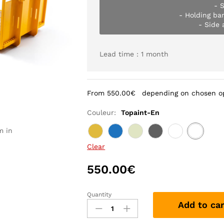
- S
- Holding ba
- Side 
Lead time : 1 month
From
550.00
€
depending on chosen op
Couleur:
Topaint-En
m in
Clear
550.00
€
Quantity
Add to car