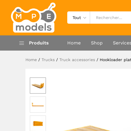
Hookloader platform
Spécifications techniques
Reviews (0)
Tout
Produits
Home
Shop
Service
Home
/
Trucks
/
Truck accessories
/
Hookloader pla