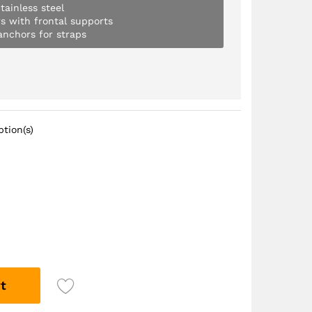
tainless steel
rs with frontal supports
anchors for straps
tion(s)
t
Voir