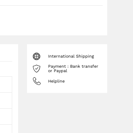
ma
liste
de
souh
ait
International Shipping
Payment : Bank transfer
or Paypal
Helpline