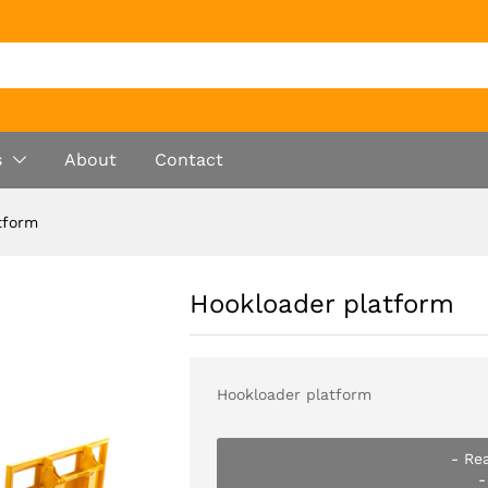
From
550.00
€
depending on
s
About
Contact
tform
Hookloader platform
Hookloader platform
- Re
-