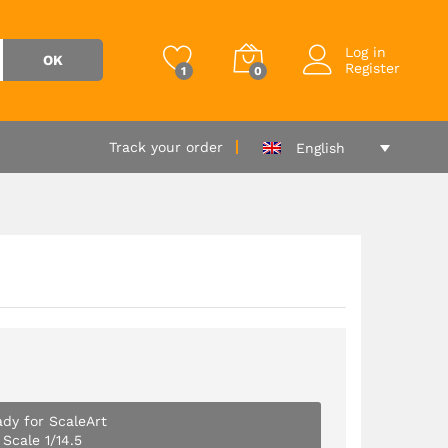
 chosen option(s)
Add to Cart
Log in
OK
Register
1
0
Track your order
English
ady for ScaleArt
 Scale 1/14.5