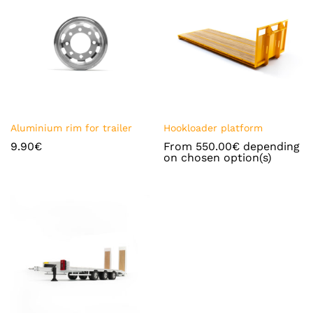
Ajou
Ajou
Aluminium rim for trailer
Hookloader platform
ter à
ter à
9.90
€
From
550.00
€
depending
la
la
on chosen option(s)
liste
liste
de
de
souh
souh
ait
ait