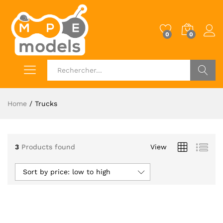
0
0
Log i
OK
Home
/
Trucks
3
Products found
View
Sort by price: low to high