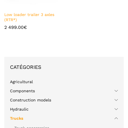
Ajou
Low loader trailer 3 axles
ter à
(RTR*)
la
2 499.00
€
liste
de
souh
ait
CATÉGORIES
Agricultural
Components
Construction models
Hydraulic
Trucks