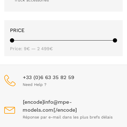
Truck accessories
PRICE
Price:
9€
—
2 499€
+33 (0)6 63 35 82 59
Need Help ?
[encode]info@mpe-
models.com[/encode]
Réponse par e-mail dans les plus brefs délais