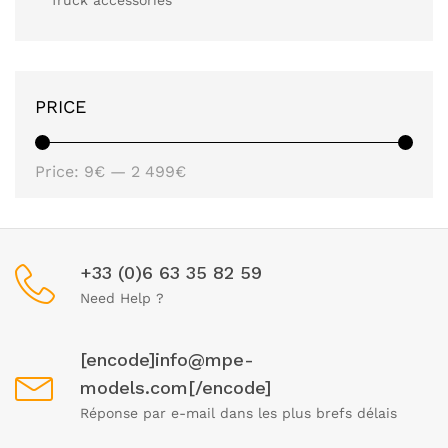
Truck accessories
PRICE
Price:
9€
—
2 499€
+33 (0)6 63 35 82 59
Need Help ?
[encode]info@mpe-
models.com[/encode]
Réponse par e-mail dans les plus brefs délais