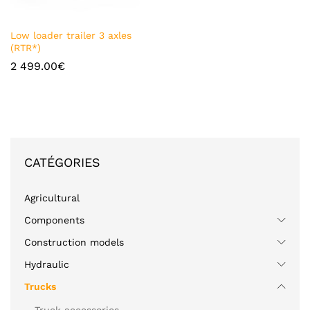
Ajou
Low loader trailer 3 axles
ter à
(RTR*)
la
2 499.00
€
liste
de
souh
ait
CATÉGORIES
Agricultural
Components
Construction models
Hydraulic
Trucks