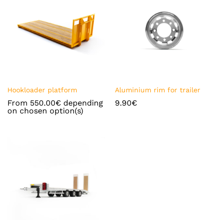
Ajou
Ajou
Hookloader platform
Aluminium rim for trailer
ter à
ter à
From
550.00
€
depending
9.90
€
la
la
on chosen option(s)
liste
liste
de
de
souh
souh
ait
ait