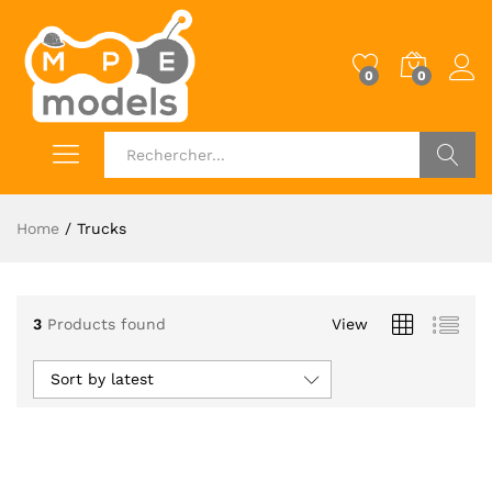
0
0
Log i
OK
Home
/
Trucks
3
Products found
View
Sort by latest